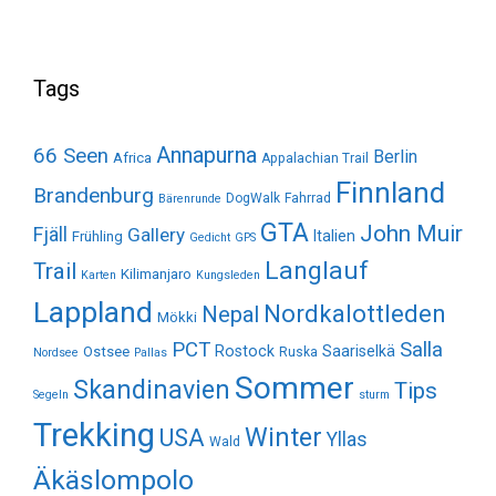
Tags
Annapurna
66 Seen
Berlin
Africa
Appalachian Trail
Finnland
Brandenburg
DogWalk
Fahrrad
Bärenrunde
GTA
John Muir
Fjäll
Gallery
Italien
Frühling
Gedicht
GPS
Langlauf
Trail
Kilimanjaro
Karten
Kungsleden
Lappland
Nordkalottleden
Nepal
Mökki
Salla
PCT
Rostock
Saariselkä
Ostsee
Ruska
Nordsee
Pallas
Sommer
Skandinavien
Tips
Segeln
sturm
Trekking
Winter
USA
Yllas
Wald
Äkäslompolo