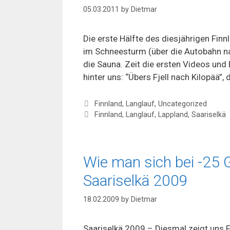
05.03.2011
by
Dietmar
Die erste Hälfte des diesjährigen Fin
im Schneesturm (über die Autobahn na
die Sauna. Zeit die ersten Videos und 
hinter uns: “Übers Fjell nach Kilopää”,
Categories
Finnland
,
Langlauf
,
Uncategorized
Tags
Finnland
,
Langlauf
,
Lappland
,
Saariselkä
Wie man sich bei -25 
Saariselkä 2009
18.02.2009
by
Dietmar
Saariselkä 2009 – Diesmal zeigt uns F