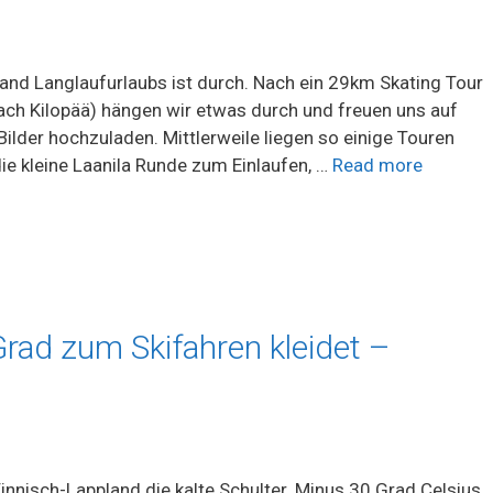
nland Langlaufurlaubs ist durch. Nach ein 29km Skating Tour
ch Kilopää) hängen wir etwas durch und freuen uns auf
Bilder hochzuladen. Mittlerweile liegen so einige Touren
 die kleine Laanila Runde zum Einlaufen, …
Read more
Grad zum Skifahren kleidet –
innisch-Lappland die kalte Schulter. Minus 30 Grad Celsius