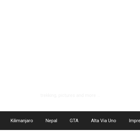
hotlemonandapplepie.de
trekking, pictures and more …
Kilimanjaro
Nepal
GTA
Alta Via Uno
Impr