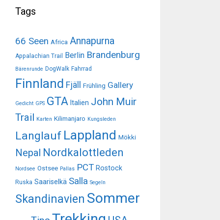
Tags
Annapurna
66 Seen
Africa
Brandenburg
Berlin
Appalachian Trail
DogWalk
Fahrrad
Bärenrunde
Finnland
Fjäll
Gallery
Frühling
GTA
John Muir
Italien
Gedicht
GPS
Trail
Kilimanjaro
Karten
Kungsleden
Lappland
Langlauf
Mökki
Nordkalottleden
Nepal
PCT
Rostock
Ostsee
Nordsee
Pallas
Salla
Saariselkä
Ruska
Segeln
Sommer
Skandinavien
Trekking