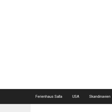
Skip
to
content
Ferienhaus Salla
USA
Skandinavien