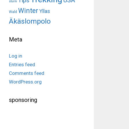
USA
Tips
sturm
Winter
Yllas
Wald
Äkäslompolo
Meta
Log in
Entries feed
Comments feed
WordPress.org
sponsoring