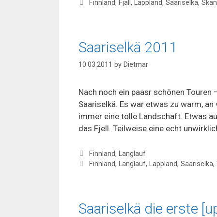
Tags
Finnland
,
Fjäll
,
Lappland
,
Saariselkä
,
Skan
Saariselkä 2011
10.03.2011
by
Dietmar
Nach noch ein paasr schönen Touren –
Saariselkä. Es war etwas zu warm, an v
immer eine tolle Landschaft. Etwas au
das Fjell. Teilweise eine echt unwirkli
Categories
Finnland
,
Langlauf
Tags
Finnland
,
Langlauf
,
Lappland
,
Saariselkä
,
Saariselkä die erste [