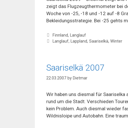
zeigt das Flugzeugthermometer bei der
Woche von -25, -18 und -12 auf -8 Grad
Bekleidungsstrategie. Bei -25 gehts 
Categories
Finnland
,
Langlauf
Tags
Langlauf
,
Lappland
,
Saariselkä
,
Winter
Saariselkä 2007
22.03.2007
by
Dietmar
Wir haben uns diesmal für Saariselka
rund um die Stadt. Verschieden Touren
kein Problem. Auch diesmal wieder fas
Wildnisloipe und Autobahn. Eine traum