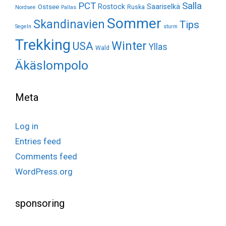
Salla
PCT
Rostock
Saariselkä
Ostsee
Ruska
Nordsee
Pallas
Sommer
Skandinavien
Tips
Segeln
sturm
Trekking
Winter
USA
Yllas
Wald
Äkäslompolo
Meta
Log in
Entries feed
Comments feed
WordPress.org
sponsoring