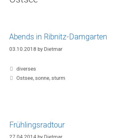
Abends in Ribnitz-Damgarten
03.10.2018
by
Dietmar
Categories
diverses
Tags
Ostsee
,
sonne
,
sturm
Frühlingsradtour
27.04.2014
by
Dietmar