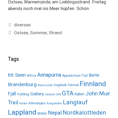
Ostsee, Warnemünde, am Lieblingsstrand. Freitag
abends noch mal ins Meer hüpfen. Schön.
Categories
diverses
Tags
Ostsee
,
Sommer
,
Strand
Tags
Annapurna
66 Seen
Berlin
Africa
Appalachian Trail
Finnland
Brandenburg
DogWalk
Fahrrad
Bärenrunde
GTA
John Muir
Fjäll
Gallery
Italien
Frühling
Gedicht
GPS
Langlauf
Trail
Kilimanjaro
Karten
Kungsleden
Lappland
Nordkalottleden
Nepal
Mökki