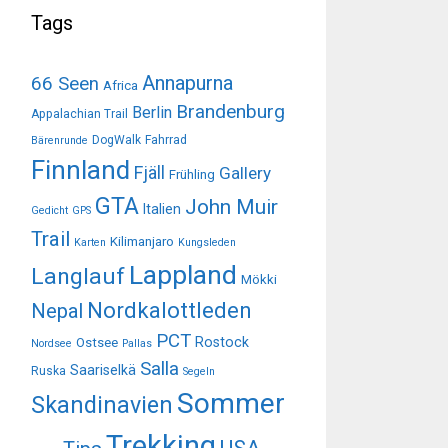
Tags
Annapurna
66 Seen
Africa
Brandenburg
Berlin
Appalachian Trail
DogWalk
Fahrrad
Bärenrunde
Finnland
Fjäll
Gallery
Frühling
GTA
John Muir
Italien
Gedicht
GPS
Trail
Kilimanjaro
Karten
Kungsleden
Lappland
Langlauf
Mökki
Nordkalottleden
Nepal
PCT
Rostock
Ostsee
Nordsee
Pallas
Salla
Saariselkä
Ruska
Segeln
Sommer
Skandinavien
Trekking