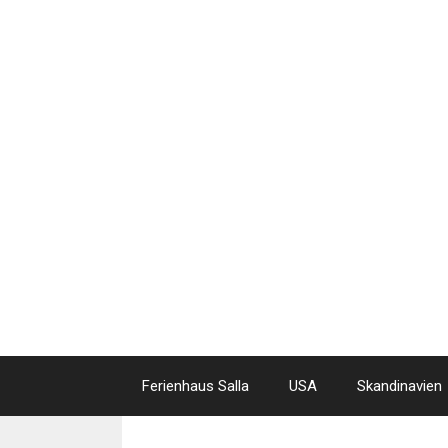
Skip
to
content
Ferienhaus Salla
USA
Skandinavien