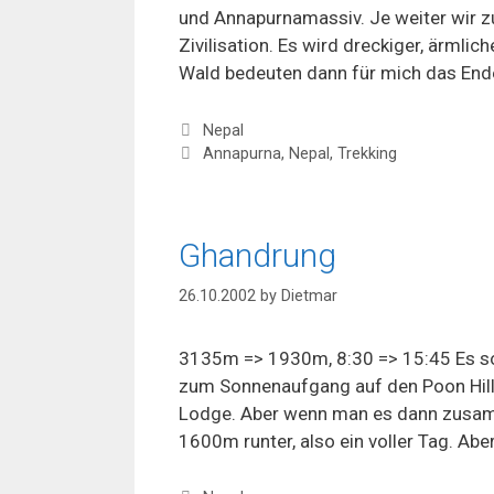
und Annapurnamassiv. Je weiter wir zu
Zivilisation. Es wird dreckiger, ärmli
Wald bedeuten dann für mich das Ende
Categories
Nepal
Tags
Annapurna
,
Nepal
,
Trekking
Ghandrung
26.10.2002
by
Dietmar
3135m => 1930m, 8:30 => 15:45 Es sol
zum Sonnenaufgang auf den Poon Hill, 
Lodge. Aber wenn man es dann zusam
1600m runter, also ein voller Tag. Aber