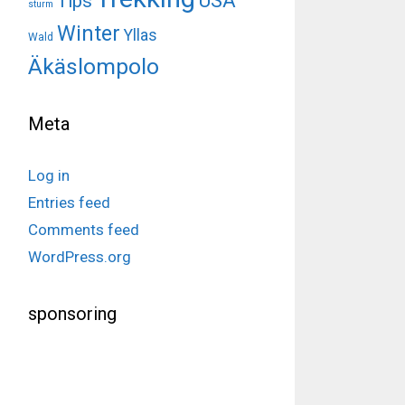
USA
Tips
sturm
Winter
Yllas
Wald
Äkäslompolo
Meta
Log in
Entries feed
Comments feed
WordPress.org
sponsoring