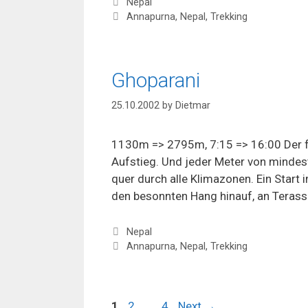
Categories
Nepal
Tags
Annapurna
,
Nepal
,
Trekking
Ghoparani
25.10.2002
by
Dietmar
1130m => 2795m, 7:15 => 16:00 Der f
Aufstieg. Und jeder Meter von mindes
quer durch alle Klimazonen. Ein Start 
den besonnten Hang hinauf, an Terass
Categories
Nepal
Tags
Annapurna
,
Nepal
,
Trekking
Page
Page
Page
1
2
…
4
Next
→