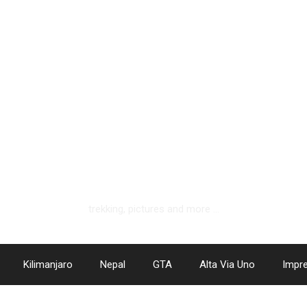
hotlemonandapplepie.de
trekking, pictures and more …
Kilimanjaro
Nepal
GTA
Alta Via Uno
Impr