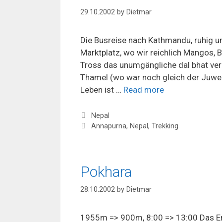
29.10.2002
by
Dietmar
Die Busreise nach Kathmandu, ruhig 
Marktplatz, wo wir reichlich Mangos,
Tross das unumgängliche dal bhat ver
Thamel (wo war noch gleich der Juweli
Leben ist …
Read more
Categories
Nepal
Tags
Annapurna
,
Nepal
,
Trekking
Pokhara
28.10.2002
by
Dietmar
1955m => 900m, 8:00 => 13:00 Das End