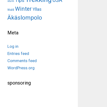
USA
Tips
sturm
Winter
Yllas
Wald
Äkäslompolo
Meta
Log in
Entries feed
Comments feed
WordPress.org
sponsoring