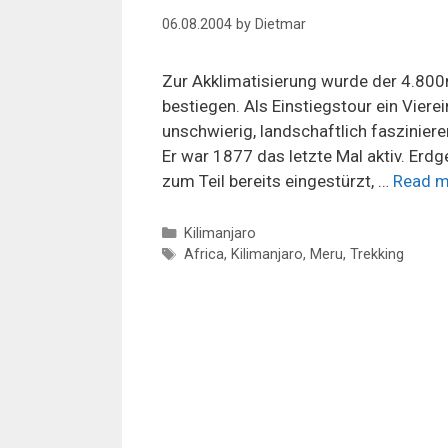
06.08.2004
by
Dietmar
Zur Akklimatisierung wurde der 4.800
bestiegen. Als Einstiegstour ein Vier
unschwierig, landschaftlich faszinierend
Er war 1877 das letzte Mal aktiv. Erdg
zum Teil bereits eingestürzt, …
Read m
Categories
Kilimanjaro
Tags
Africa
,
Kilimanjaro
,
Meru
,
Trekking