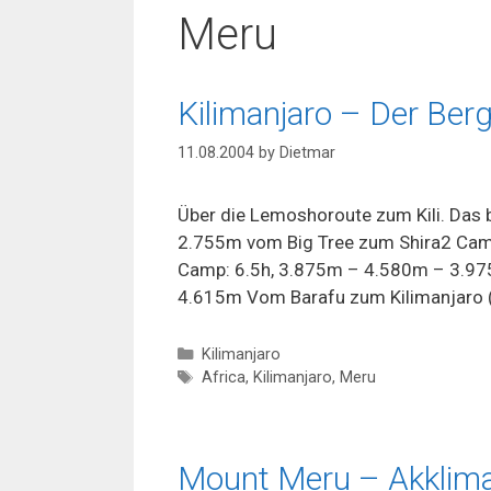
Meru
Kilimanjaro – Der Ber
11.08.2004
by
Dietmar
Über die Lemoshoroute zum Kili. Das
2.755m vom Big Tree zum Shira2 Cam
Camp: 6.5h, 3.875m – 4.580m – 3.97
4.615m Vom Barafu zum Kilimanjaro (
Categories
Kilimanjaro
Tags
Africa
,
Kilimanjaro
,
Meru
Mount Meru – Akklima