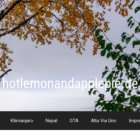
hotlemonandapplepie.de
trekking, pictures and more …
Kilimanjaro
Nepal
GTA
Alta Via Uno
Impr