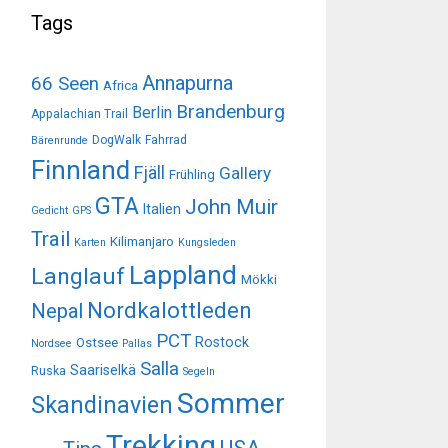
Tags
Annapurna
66 Seen
Africa
Brandenburg
Berlin
Appalachian Trail
DogWalk
Fahrrad
Bärenrunde
Finnland
Fjäll
Gallery
Frühling
GTA
John Muir
Italien
Gedicht
GPS
Trail
Kilimanjaro
Karten
Kungsleden
Lappland
Langlauf
Mökki
Nordkalottleden
Nepal
PCT
Rostock
Ostsee
Nordsee
Pallas
Salla
Saariselkä
Ruska
Segeln
Sommer
Skandinavien
Trekking