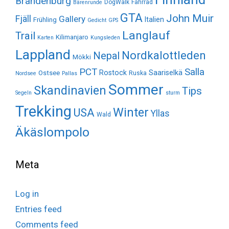
Brandenburg
DogWalk
Fahrrad
Bärenrunde
GTA
John Muir
Fjäll
Gallery
Italien
Frühling
Gedicht
GPS
Langlauf
Trail
Kilimanjaro
Karten
Kungsleden
Lappland
Nordkalottleden
Nepal
Mökki
Salla
PCT
Rostock
Saariselkä
Ostsee
Ruska
Nordsee
Pallas
Sommer
Skandinavien
Tips
Segeln
sturm
Trekking
Winter
USA
Yllas
Wald
Äkäslompolo
Meta
Log in
Entries feed
Comments feed