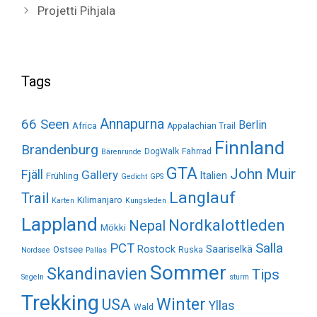
Projetti Pihjala
Tags
Annapurna
66 Seen
Berlin
Africa
Appalachian Trail
Finnland
Brandenburg
DogWalk
Fahrrad
Bärenrunde
GTA
John Muir
Fjäll
Gallery
Italien
Frühling
Gedicht
GPS
Langlauf
Trail
Kilimanjaro
Karten
Kungsleden
Lappland
Nordkalottleden
Nepal
Mökki
Salla
PCT
Rostock
Saariselkä
Ostsee
Ruska
Nordsee
Pallas
Sommer
Skandinavien
Tips
Segeln
sturm
Trekking
Winter
USA
Yllas
Wald