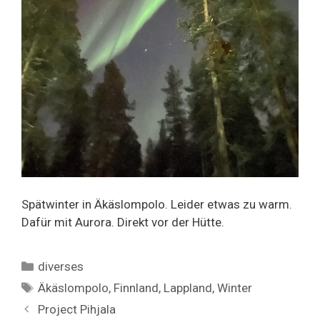
Spätwinter in Äkäslompolo. Leider etwas zu warm.
Dafür mit Aurora. Direkt vor der Hütte.
Categories
diverses
Tags
Äkäslompolo
,
Finnland
,
Lappland
,
Winter
Project Pihjala