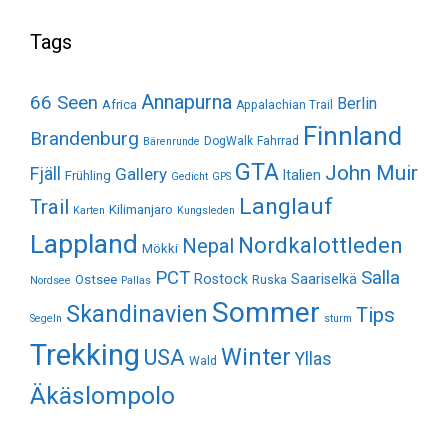
Tags
Annapurna
66 Seen
Berlin
Africa
Appalachian Trail
Finnland
Brandenburg
DogWalk
Fahrrad
Bärenrunde
GTA
John Muir
Fjäll
Gallery
Italien
Frühling
Gedicht
GPS
Langlauf
Trail
Kilimanjaro
Karten
Kungsleden
Lappland
Nordkalottleden
Nepal
Mökki
Salla
PCT
Rostock
Saariselkä
Ostsee
Ruska
Nordsee
Pallas
Sommer
Skandinavien
Tips
Segeln
sturm
Trekking
Winter
USA
Yllas
Wald
Äkäslompolo