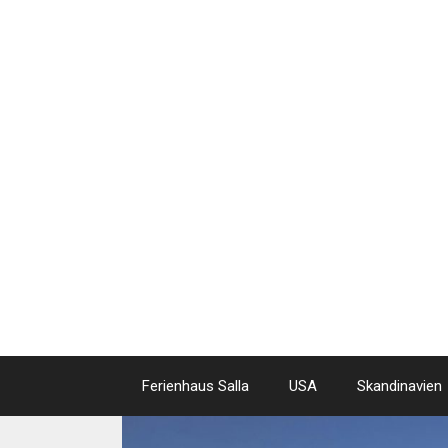
Skip
to
content
Ferienhaus Salla
USA
Skandinavien