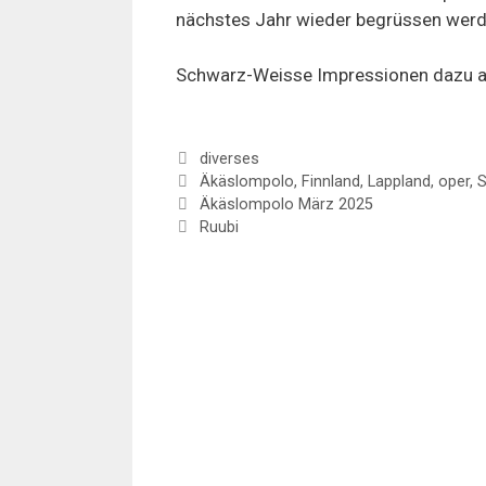
nächstes Jahr wieder begrüssen werd
Schwarz-Weisse Impressionen dazu 
Categories
diverses
Tags
Äkäslompolo
,
Finnland
,
Lappland
,
oper
,
S
Äkäslompolo März 2025
Ruubi