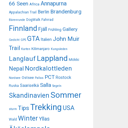
Annapurna
66 Seen
Africa
Brandenburg
Berlin
Appalachian Trail
DogWalk
Fahrrad
Bärenrunde
Finnland
Fjäll
Gallery
Frühling
GTA
John Muir
Italien
Gedicht
GPS
Trail
Kilimanjaro
Karten
Kungsleden
Lappland
Langlauf
Mökki
Nordkalottleden
Nepal
PCT
Rostock
Ostsee
Nordsee
Pallas
Salla
Saariselkä
Ruska
Segeln
Sommer
Skandinavien
Trekking
USA
Tips
sturm
Winter
Yllas
Wald