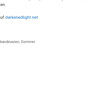
en.
auf
darkenedlight.net
kandinavien
,
Sommer