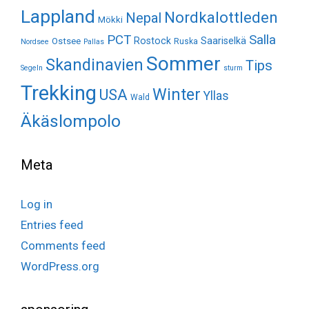
Lappland
Nordkalottleden
Nepal
Mökki
Salla
PCT
Rostock
Saariselkä
Ostsee
Ruska
Nordsee
Pallas
Sommer
Skandinavien
Tips
Segeln
sturm
Trekking
Winter
USA
Yllas
Wald
Äkäslompolo
Meta
Log in
Entries feed
Comments feed
WordPress.org