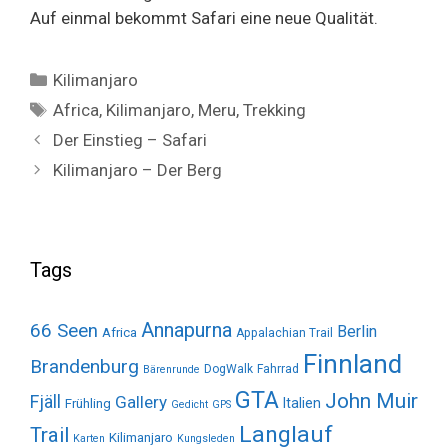
Auf einmal bekommt Safari eine neue Qualität.
Categories
Kilimanjaro
Tags
Africa
,
Kilimanjaro
,
Meru
,
Trekking
Der Einstieg – Safari
Kilimanjaro – Der Berg
Tags
Annapurna
66 Seen
Berlin
Africa
Appalachian Trail
Finnland
Brandenburg
DogWalk
Fahrrad
Bärenrunde
GTA
John Muir
Fjäll
Gallery
Italien
Frühling
Gedicht
GPS
Langlauf
Trail
Kilimanjaro
Karten
Kungsleden