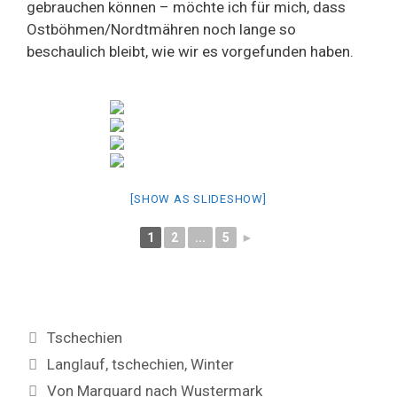
gebrauchen können – möchte ich für mich, dass
Ostböhmen/Nordtmähren noch lange so
beschaulich bleibt, wie wir es vorgefunden haben.
[SHOW AS SLIDESHOW]
1
2
...
5
►
Categories
Tschechien
Tags
Langlauf
,
tschechien
,
Winter
Von Marquard nach Wustermark