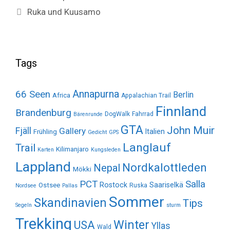
Ruka und Kuusamo
Tags
Annapurna
66 Seen
Berlin
Africa
Appalachian Trail
Finnland
Brandenburg
DogWalk
Fahrrad
Bärenrunde
GTA
John Muir
Fjäll
Gallery
Italien
Frühling
Gedicht
GPS
Langlauf
Trail
Kilimanjaro
Karten
Kungsleden
Lappland
Nordkalottleden
Nepal
Mökki
Salla
PCT
Rostock
Saariselkä
Ostsee
Ruska
Nordsee
Pallas
Sommer
Skandinavien
Tips
Segeln
sturm
Trekking
Winter
USA
Yllas
Wald