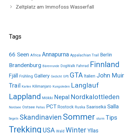
Zeltplatz am Immofoss Wasserfall
Tags
Annapurna
66 Seen
Berlin
Africa
Appalachian Trail
Finnland
Brandenburg
DogWalk
Fahrrad
Bärenrunde
GTA
John Muir
Fjäll
Gallery
Italien
Frühling
Gedicht
GPS
Langlauf
Trail
Kilimanjaro
Karten
Kungsleden
Lappland
Nordkalottleden
Nepal
Mökki
Salla
PCT
Rostock
Saariselkä
Ostsee
Ruska
Nordsee
Pallas
Sommer
Skandinavien
Tips
Segeln
sturm
Trekking
Winter
USA
Yllas
Wald