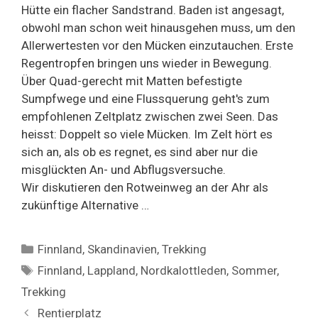
Hütte ein flacher Sandstrand. Baden ist angesagt,
obwohl man schon weit hinausgehen muss, um den
Allerwertesten vor den Mücken einzutauchen. Erste
Regentropfen bringen uns wieder in Bewegung.
Über Quad-gerecht mit Matten befestigte
Sumpfwege und eine Flussquerung geht's zum
empfohlenen Zeltplatz zwischen zwei Seen. Das
heisst: Doppelt so viele Mücken. Im Zelt hört es
sich an, als ob es regnet, es sind aber nur die
misglückten An- und Abflugsversuche.
Wir diskutieren den Rotweinweg an der Ahr als
zukünftige Alternative …
Categories
Finnland
,
Skandinavien
,
Trekking
Tags
Finnland
,
Lappland
,
Nordkalottleden
,
Sommer
,
Trekking
Rentierplatz