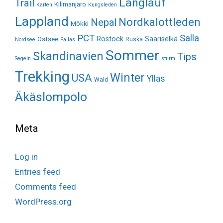
Langlauf
Trail
Kilimanjaro
Karten
Kungsleden
Lappland
Nordkalottleden
Nepal
Mökki
Salla
PCT
Rostock
Saariselkä
Ostsee
Ruska
Nordsee
Pallas
Sommer
Skandinavien
Tips
Segeln
sturm
Trekking
Winter
USA
Yllas
Wald
Äkäslompolo
Meta
Log in
Entries feed
Comments feed
WordPress.org