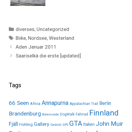
Categories
diverses
,
Uncategorized
Tags
Biike
,
Nordsee
,
Westerland
Aden Januar 2011
Saariselkä die erste [updated]
Tags
Annapurna
66 Seen
Berlin
Africa
Appalachian Trail
Finnland
Brandenburg
DogWalk
Fahrrad
Bärenrunde
GTA
John Muir
Fjäll
Gallery
Italien
Frühling
Gedicht
GPS