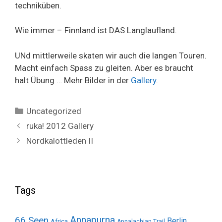
techniküben.
Wie immer – Finnland ist DAS Langlaufland.
UNd mittlerweile skaten wir auch die langen Touren.
Macht einfach Spass zu gleiten. Aber es braucht
halt Übung … Mehr Bilder in der
Gallery
.
Categories
Uncategorized
ruka! 2012 Gallery
Nordkalottleden II
Tags
Annapurna
66 Seen
Berlin
Africa
Appalachian Trail