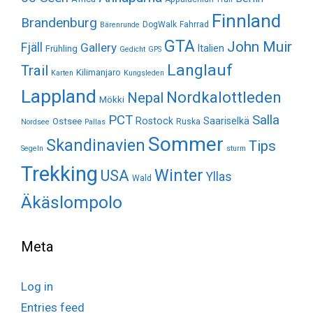
Finnland
Brandenburg
DogWalk
Fahrrad
Bärenrunde
GTA
John Muir
Fjäll
Gallery
Italien
Frühling
Gedicht
GPS
Langlauf
Trail
Kilimanjaro
Karten
Kungsleden
Lappland
Nordkalottleden
Nepal
Mökki
Salla
PCT
Rostock
Saariselkä
Ostsee
Ruska
Nordsee
Pallas
Sommer
Skandinavien
Tips
Segeln
sturm
Trekking
Winter
USA
Yllas
Wald
Äkäslompolo
Meta
Log in
Entries feed