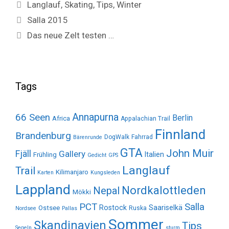
Tags
Langlauf
,
Skating
,
Tips
,
Winter
Salla 2015
Das neue Zelt testen …
Tags
Annapurna
66 Seen
Berlin
Africa
Appalachian Trail
Finnland
Brandenburg
DogWalk
Fahrrad
Bärenrunde
GTA
John Muir
Fjäll
Gallery
Italien
Frühling
Gedicht
GPS
Langlauf
Trail
Kilimanjaro
Karten
Kungsleden
Lappland
Nordkalottleden
Nepal
Mökki
Salla
PCT
Rostock
Saariselkä
Ostsee
Ruska
Nordsee
Pallas
Sommer
Skandinavien
Tips
Segeln
sturm