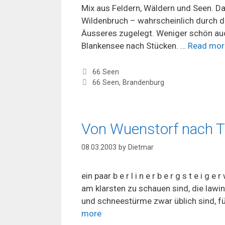
Mix aus Feldern, Wäldern und Seen. Da
Wildenbruch – wahrscheinlich durch d
Äusseres zugelegt. Weniger schön auc
Blankensee nach Stücken. …
Read mor
Categories
66 Seen
Tags
66 Seen
,
Brandenburg
Von Wuenstorf nach T
08.03.2003
by
Dietmar
ein paar b e r l i n e r b e r g s t e i 
am klarsten zu schauen sind, die lawi
und schneestürme zwar üblich sind, für
more