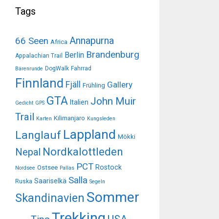
Tags
Annapurna
66 Seen
Africa
Brandenburg
Berlin
Appalachian Trail
DogWalk
Fahrrad
Bärenrunde
Finnland
Fjäll
Gallery
Frühling
GTA
John Muir
Italien
Gedicht
GPS
Trail
Kilimanjaro
Karten
Kungsleden
Lappland
Langlauf
Mökki
Nordkalottleden
Nepal
PCT
Rostock
Ostsee
Nordsee
Pallas
Salla
Saariselkä
Ruska
Segeln
Sommer
Skandinavien
Trekking