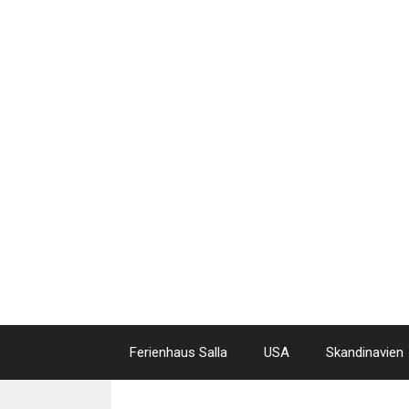
Skip
to
content
Ferienhaus Salla
USA
Skandinavien