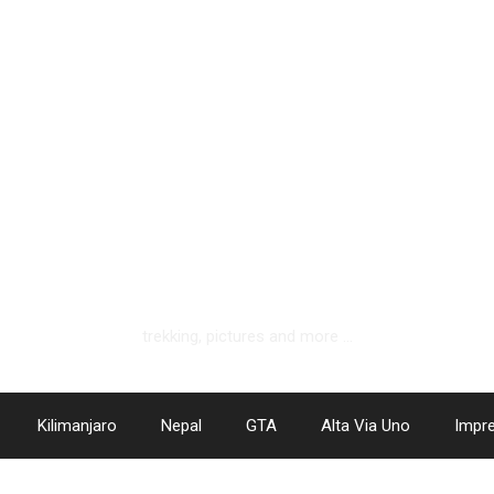
hotlemonandapplepie.de
trekking, pictures and more …
Kilimanjaro
Nepal
GTA
Alta Via Uno
Impr