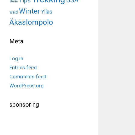
USA
Tips
sturm
Winter
Yllas
Wald
Äkäslompolo
Meta
Log in
Entries feed
Comments feed
WordPress.org
sponsoring