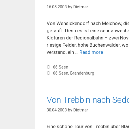
16.05.2003
by
Dietmar
Von Wensickendorf nach Melchow, die
getauft. Denn es ist eine sehr abwech
Klotüren der Regionalbahn – zwei Nov
riesige Felder, hohe Buchenwälder, wo
verstand, ein …
Read more
Categories
66 Seen
Tags
66 Seen
,
Brandenburg
Von Trebbin nach Sed
30.04.2003
by
Dietmar
Eine schöne Tour von Trebbin über Bl