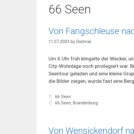
66 Seen
Von Fangschleuse na
11.07.2003
by
Dietmar
Um 6 Uhr früh klingelte der Wecker, 
City-Wohnlage noch privilegiert war. B
Seentour geladen und eine kleine Gru
die Bilder zeigen, wurde fast eine Ber
Categories
66 Seen
Tags
66 Seen
,
Brandenburg
Von Wensickendorf n