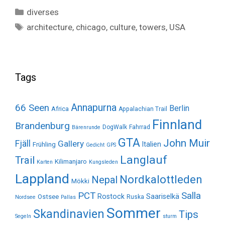
Categories
diverses
Tags
architecture
,
chicago
,
culture
,
towers
,
USA
Tags
Annapurna
66 Seen
Berlin
Africa
Appalachian Trail
Finnland
Brandenburg
DogWalk
Fahrrad
Bärenrunde
GTA
John Muir
Fjäll
Gallery
Italien
Frühling
Gedicht
GPS
Langlauf
Trail
Kilimanjaro
Karten
Kungsleden
Lappland
Nordkalottleden
Nepal
Mökki
Salla
PCT
Rostock
Saariselkä
Ostsee
Ruska
Nordsee
Pallas
Sommer
Skandinavien
Tips
Segeln
sturm