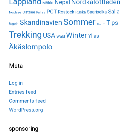
Lappland
Nordkalottleden
Nepal
Mökki
Salla
PCT
Rostock
Saariselkä
Ostsee
Ruska
Nordsee
Pallas
Sommer
Skandinavien
Tips
Segeln
sturm
Trekking
Winter
USA
Yllas
Wald
Äkäslompolo
Meta
Log in
Entries feed
Comments feed
WordPress.org
sponsoring