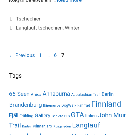
Rokytnice etwa ein …
Read more
Categories
Tschechien
Tags
Langlauf
,
tschechien
,
Winter
Page
Page
Page
←
Previous
1
…
6
7
Tags
Annapurna
66 Seen
Berlin
Africa
Appalachian Trail
Finnland
Brandenburg
DogWalk
Fahrrad
Bärenrunde
GTA
John Muir
Fjäll
Gallery
Italien
Frühling
Gedicht
GPS
Langlauf
Trail
Kilimanjaro
Karten
Kungsleden