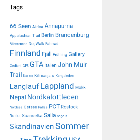
Tags
Annapurna
66 Seen
Africa
Brandenburg
Berlin
Appalachian Trail
DogWalk
Fahrrad
Bärenrunde
Finnland
Fjäll
Gallery
Frühling
GTA
John Muir
Italien
Gedicht
GPS
Trail
Kilimanjaro
Karten
Kungsleden
Lappland
Langlauf
Mökki
Nordkalottleden
Nepal
PCT
Rostock
Ostsee
Nordsee
Pallas
Salla
Saariselkä
Ruska
Segeln
Sommer
Skandinavien
Trekking