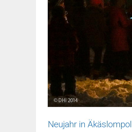
Neujahr in Äkäslompo