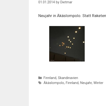
01.01.2014
by
Dietmar
Neujahr in Äkäslompolo. Statt Rakete
Categories
Finnland
,
Skandinavien
Tags
Äkäslompolo
,
Finnland
,
Neujahr
,
Winter