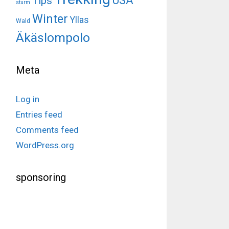
USA
Tips
sturm
Winter
Yllas
Wald
Äkäslompolo
Meta
Log in
Entries feed
Comments feed
WordPress.org
sponsoring