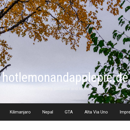
hotlemonandapplepie.de
trekking, pictures and more …
Kilimanjaro
Nepal
GTA
Alta Via Uno
Impr