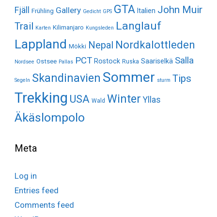
GTA
John Muir
Fjäll
Gallery
Italien
Frühling
Gedicht
GPS
Langlauf
Trail
Kilimanjaro
Karten
Kungsleden
Lappland
Nordkalottleden
Nepal
Mökki
Salla
PCT
Rostock
Saariselkä
Ostsee
Ruska
Nordsee
Pallas
Sommer
Skandinavien
Tips
Segeln
sturm
Trekking
Winter
USA
Yllas
Wald
Äkäslompolo
Meta
Log in
Entries feed
Comments feed