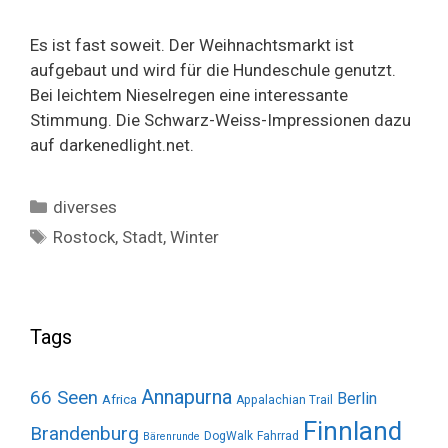
Es ist fast soweit. Der Weihnachtsmarkt ist
aufgebaut und wird für die Hundeschule genutzt.
Bei leichtem Nieselregen eine interessante
Stimmung. Die Schwarz-Weiss-Impressionen dazu
auf darkenedlight.net.
Categories
diverses
Tags
Rostock
,
Stadt
,
Winter
Tags
Annapurna
66 Seen
Berlin
Africa
Appalachian Trail
Finnland
Brandenburg
DogWalk
Fahrrad
Bärenrunde