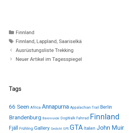
Categories
Finnland
Tags
Finnland
,
Lappland
,
Saariselkä
Ausrüstungsliste Trekking
Neuer Artikel im Tagesspiegel
Tags
Annapurna
66 Seen
Berlin
Africa
Appalachian Trail
Finnland
Brandenburg
DogWalk
Fahrrad
Bärenrunde
GTA
John Muir
Fjäll
Gallery
Italien
Frühling
Gedicht
GPS