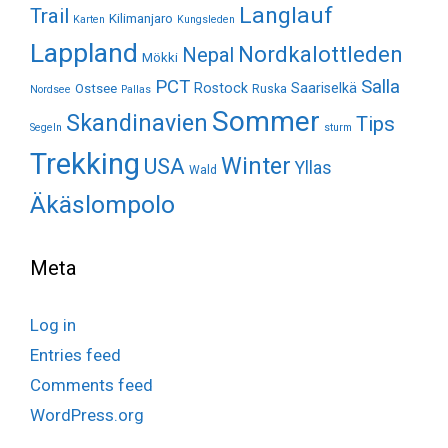
Langlauf
Trail
Kilimanjaro
Karten
Kungsleden
Lappland
Nordkalottleden
Nepal
Mökki
Salla
PCT
Rostock
Saariselkä
Ostsee
Ruska
Nordsee
Pallas
Sommer
Skandinavien
Tips
Segeln
sturm
Trekking
Winter
USA
Yllas
Wald
Äkäslompolo
Meta
Log in
Entries feed
Comments feed
WordPress.org