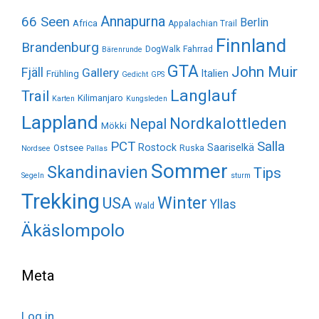
Annapurna
66 Seen
Berlin
Africa
Appalachian Trail
Finnland
Brandenburg
DogWalk
Fahrrad
Bärenrunde
GTA
John Muir
Fjäll
Gallery
Italien
Frühling
Gedicht
GPS
Langlauf
Trail
Kilimanjaro
Karten
Kungsleden
Lappland
Nordkalottleden
Nepal
Mökki
Salla
PCT
Rostock
Saariselkä
Ostsee
Ruska
Nordsee
Pallas
Sommer
Skandinavien
Tips
Segeln
sturm
Trekking
Winter
USA
Yllas
Wald
Äkäslompolo
Meta
Log in