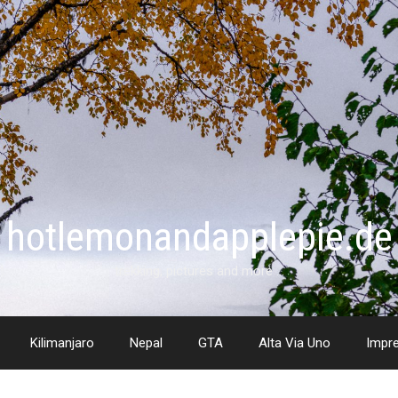
hotlemonandapplepie.de
trekking, pictures and more …
Kilimanjaro
Nepal
GTA
Alta Via Uno
Impr