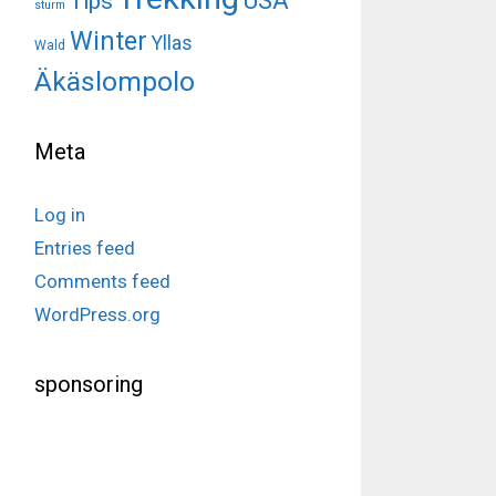
USA
Tips
sturm
Winter
Yllas
Wald
Äkäslompolo
Meta
Log in
Entries feed
Comments feed
WordPress.org
sponsoring