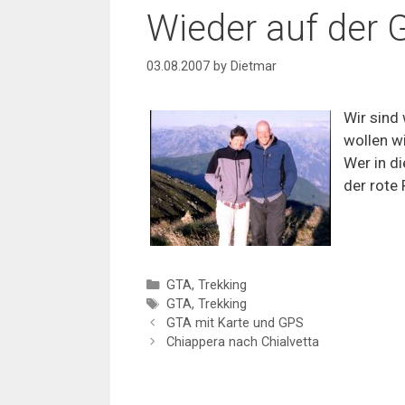
Wieder auf der
03.08.2007
by
Dietmar
Wir sind
wollen wi
Wer in di
der rote
Categories
GTA
,
Trekking
Tags
GTA
,
Trekking
GTA mit Karte und GPS
Chiappera nach Chialvetta