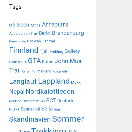
Tags
Annapurna
66 Seen
Africa
Brandenburg
Berlin
Appalachian Trail
DogWalk
Fahrrad
Bärenrunde
Finnland
Fjäll
Gallery
Frühling
GTA
John Muir
Italien
Gedicht
GPS
Trail
Kilimanjaro
Karten
Kungsleden
Lappland
Langlauf
Mökki
Nordkalottleden
Nepal
PCT
Rostock
Ostsee
Nordsee
Pallas
Salla
Saariselkä
Ruska
Segeln
Sommer
Skandinavien
Trekking