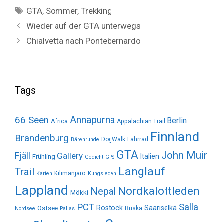
Tags
GTA
,
Sommer
,
Trekking
Wieder auf der GTA unterwegs
Chialvetta nach Pontebernardo
Tags
Annapurna
66 Seen
Berlin
Africa
Appalachian Trail
Finnland
Brandenburg
DogWalk
Fahrrad
Bärenrunde
GTA
John Muir
Fjäll
Gallery
Italien
Frühling
Gedicht
GPS
Langlauf
Trail
Kilimanjaro
Karten
Kungsleden
Lappland
Nordkalottleden
Nepal
Mökki
Salla
PCT
Rostock
Saariselkä
Ostsee
Ruska
Nordsee
Pallas