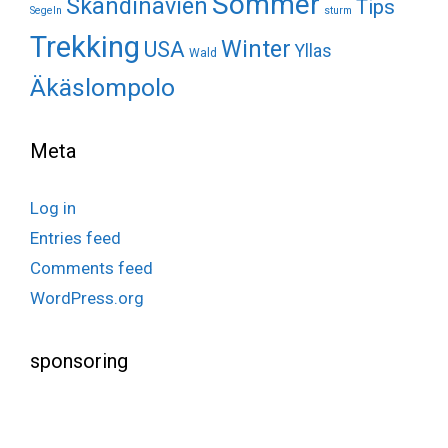
Sommer
Skandinavien
Tips
Segeln
sturm
Trekking
Winter
USA
Yllas
Wald
Äkäslompolo
Meta
Log in
Entries feed
Comments feed
WordPress.org
sponsoring