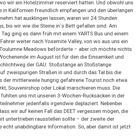
wo wir ein Hotelzimmer reserviert hatten. Und obwohl uns
e in Kalifornien freundlich empfangen und den überlangen
nehm hat ausklingen lassen, waren wir 24 Stunden
, bis wir wie die Steine in´s Bett gefallen sind. Am
 Tag ging es dann früh mit einem YARTS Bus und einem
 Fahrer weiter nach Yosemite Valley, von wo aus uns ein
 Toulumne Meadows beförderte – aber ich möchte nichts
Wochenende im August ist für den die Einsamkeit und
chlichtweg der GAU: Stoßstange an Stoßstange
uf zweispurigen Straßen in und durch das Tal bis die
s der mittlerweile hungrig gefahrene Tourist noch etwa
kt, Souvenirshop oder Lokal marschieren muss. Die
ir fühlten uns mit unseren 3-Wochen-Rucksäcken in der
ilnehmer jedenfalls irgendwie deplaziert. Nebenbei
dass wir auf keinen Fall das DEET vergessen mögen, die
it untertrieben rausstellen sollte – der zweite der
 echt unabdingbare Information. So, aber damit ist jetzt