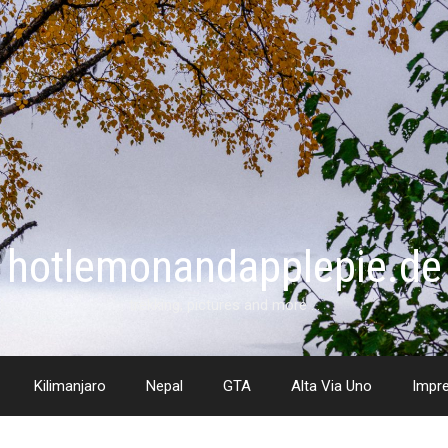
hotlemonandapplepie.de
trekking, pictures and more …
Kilimanjaro
Nepal
GTA
Alta Via Uno
Impr