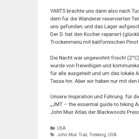
YARTS brachte uns dann also nach T
dem für die Wanderer reservierten Teil
uns gefunden, und das Lager aufgeschl
Der D. hat den Kocher repariert (glück
Trockenmenü mit kalifornischen Pinot 
Die Nacht war ungewohnt frisch! (2°C
wurde von freiwilligen und kommunika
für alle ausgeteilt und um das lokale 
Tasse hin. Aber wir haben nur mit den
Unsere Inspiration und Führung für di
„JMT – the essential guide to hiking
John Muir Atlas der Blackwoods Pres
Categories
USA
Tags
John Muir Trail
,
Trekking
,
USA