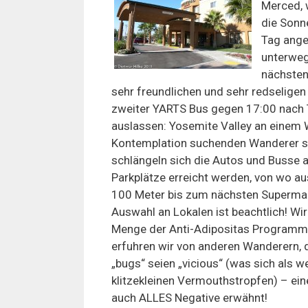
Merced, 
die Sonn
Tag ange
unterwegs
nächsten
sehr freundlichen und sehr redseligen
zweiter YARTS Bus gegen 17:00 nach
auslassen: Yosemite Valley an einem 
Kontemplation suchenden Wanderer s
schlängeln sich die Autos und Busse a
Parkplätze erreicht werden, von wo au
100 Meter bis zum nächsten Supermar
Auswahl an Lokalen ist beachtlich! W
Menge der Anti-Adipositas Programmte
erfuhren wir von anderen Wanderern, 
„bugs“ seien „vicious“ (was sich als we
klitzekleinen Vermouthstropfen) – eine
auch ALLES Negative erwähnt!