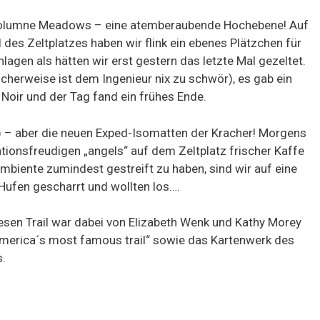
uolumne Meadows – eine atemberaubende Hochebene! Auf
 des Zeltplatzes haben wir flink ein ebenes Plätzchen für
agen als hätten wir erst gestern das letzte Mal gezeltet.
licherweise ist dem Ingenieur nix zu schwör), es gab ein
Noir und der Tag fand ein frühes Ende.
) – aber die neuen Exped-Isomatten der Kracher! Morgens
tionsfreudigen „angels“ auf dem Zeltplatz frischer Kaffe
Ambiente zumindest gestreift zu haben, sind wir auf eine
 Hufen gescharrt und wollten los….
esen Trail war dabei von Elizabeth Wenk und Kathy Morey
 America´s most famous trail“ sowie das Kartenwerk des
s.