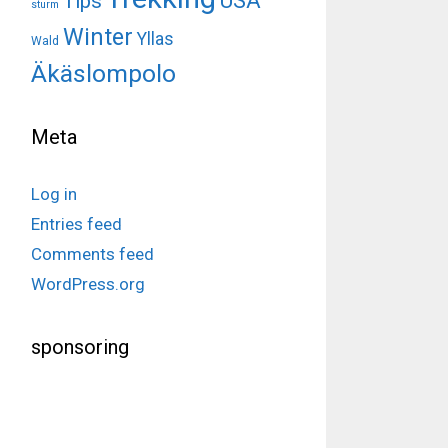
USA
Tips
sturm
Winter
Yllas
Wald
Äkäslompolo
Meta
Log in
Entries feed
Comments feed
WordPress.org
sponsoring