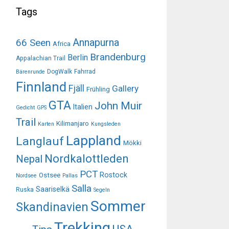
Tags
Annapurna
66 Seen
Africa
Brandenburg
Berlin
Appalachian Trail
DogWalk
Fahrrad
Bärenrunde
Finnland
Fjäll
Gallery
Frühling
GTA
John Muir
Italien
Gedicht
GPS
Trail
Kilimanjaro
Karten
Kungsleden
Lappland
Langlauf
Mökki
Nordkalottleden
Nepal
PCT
Rostock
Ostsee
Nordsee
Pallas
Salla
Saariselkä
Ruska
Segeln
Sommer
Skandinavien
Trekking