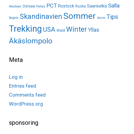
Salla
PCT
Rostock
Saariselkä
Ostsee
Ruska
Nordsee
Pallas
Sommer
Skandinavien
Tips
Segeln
sturm
Trekking
Winter
USA
Yllas
Wald
Äkäslompolo
Meta
Log in
Entries feed
Comments feed
WordPress.org
sponsoring