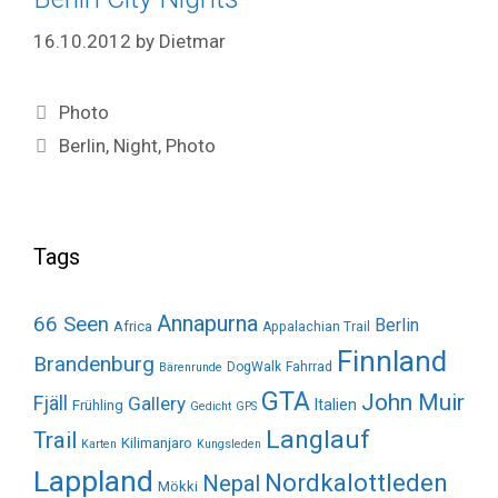
16.10.2012
by
Dietmar
Categories
Photo
Tags
Berlin
,
Night
,
Photo
Tags
Annapurna
66 Seen
Berlin
Africa
Appalachian Trail
Finnland
Brandenburg
DogWalk
Fahrrad
Bärenrunde
GTA
John Muir
Fjäll
Gallery
Italien
Frühling
Gedicht
GPS
Langlauf
Trail
Kilimanjaro
Karten
Kungsleden
Lappland
Nordkalottleden
Nepal
Mökki