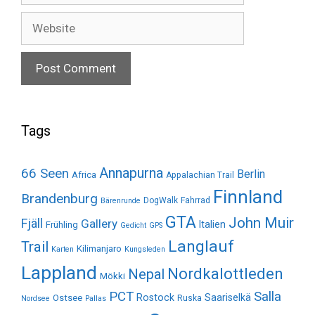
Website
Tags
Annapurna
66 Seen
Berlin
Africa
Appalachian Trail
Finnland
Brandenburg
DogWalk
Fahrrad
Bärenrunde
GTA
John Muir
Fjäll
Gallery
Italien
Frühling
Gedicht
GPS
Langlauf
Trail
Kilimanjaro
Karten
Kungsleden
Lappland
Nordkalottleden
Nepal
Mökki
Salla
PCT
Rostock
Saariselkä
Ostsee
Ruska
Nordsee
Pallas