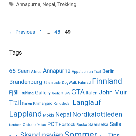
Tags
Annapurna
,
Nepal
,
Trekking
Page
Page
Page
←
Previous
1
…
48
49
Tags
Annapurna
66 Seen
Berlin
Africa
Appalachian Trail
Finnland
Brandenburg
DogWalk
Fahrrad
Bärenrunde
GTA
John Muir
Fjäll
Gallery
Italien
Frühling
Gedicht
GPS
Langlauf
Trail
Kilimanjaro
Karten
Kungsleden
Lappland
Nordkalottleden
Nepal
Mökki
Salla
PCT
Rostock
Saariselkä
Ostsee
Ruska
Nordsee
Pallas
Sommer
Skandinavien
Tips