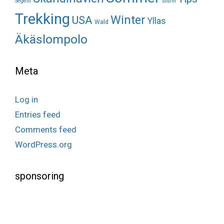
Segeln
sturm
Trekking
Winter
USA
Yllas
Wald
Äkäslompolo
Meta
Log in
Entries feed
Comments feed
WordPress.org
sponsoring